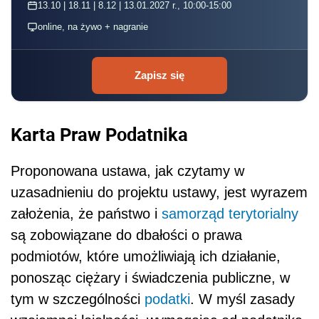
13.10 | 18.11 | 8.12 | 13.01.2027 r., 10:00-15:00
online, na żywo + nagranie
Zapisz się
Karta Praw Podatnika
Proponowana ustawa, jak czytamy w
uzasadnieniu do projektu ustawy, jest wyrazem
założenia, że państwo i
samorząd terytorialny
są zobowiązane do dbałości o prawa
podmiotów, które umożliwiają ich działanie,
ponosząc ciężary i świadczenia publiczne, w
tym w szczególności
podatki
. W myśl zasady