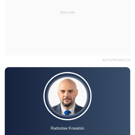
REKLAMA
AUTOPROMOCJA
Radosław Kowalski