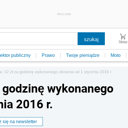
REKLAMA
Sklep
ektor publiczny
Prawo
Twoje pieniądze
Moto
a: 12 zł za godzinę wykonanego zlecenia od 1 stycznia 2016 r.
za godzinę wykonanego
nia 2016 r.
 się na newsletter