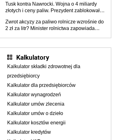
Tusk kontra Nawrocki. Wojna o 4 miliardy
złotych i ceny paliw. Prezydent zablokował
ustawę, premier mówi o „ciosie
Zwrot akcyzy za paliwo rolnicze wzrośnie do
wymierzonym we wszystkich polskich
2 zł za litr? Minister rolnictwa zapowiada
kierowców”
ważne zmiany dla rolników
Kalkulatory
Kalkulator składki zdrowotnej dla
przedsiębiorcy
Kalkulator dla przedsiębiorców
Kalkulator wynagrodzeń
Kalkulator umów zlecenia
Kalkulator umów o dzieło
Kalkulator kosztów energii
Kalkulator kredytów