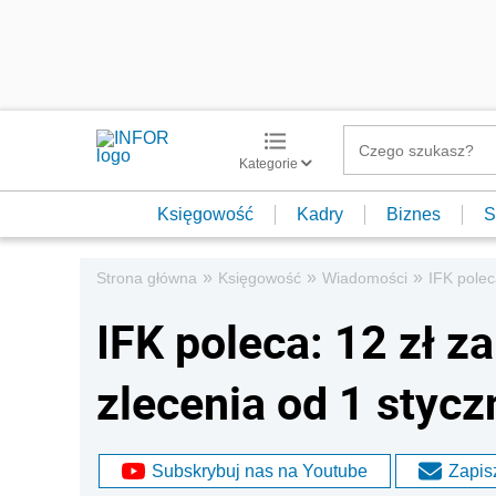
Kategorie
Księgowość
Kadry
Biznes
S
»
»
»
Strona główna
Księgowość
Wiadomości
IFK polec
IFK poleca: 12 zł 
zlecenia od 1 stycz
Subskrybuj nas na Youtube
Zapisz