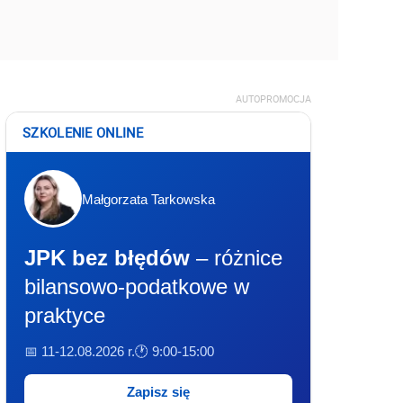
AUTOPROMOCJA
SZKOLENIE ONLINE
Małgorzata Tarkowska
JPK bez błędów
– różnice
bilansowo-podatkowe w
praktyce
📅 11-12.08.2026 r.
🕐 9:00-15:00
Zapisz się