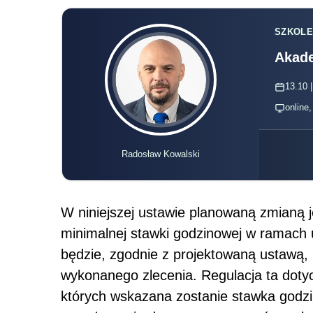
SZKOLE
Akade
13.10 |
online
Radosław Kowalski
W niniejszej ustawie planowaną zmianą j
minimalnej stawki godzinowej w ramach
będzie, zgodnie z projektowaną ustawą, 1
wykonanego zlecenia. Regulacja ta doty
których wskazana zostanie stawka godz