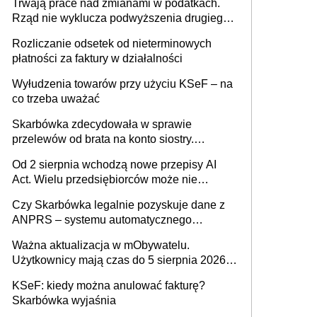
Trwają prace nad zmianami w podatkach.
Rząd nie wyklucza podwyższenia drugiego
progu PIT
Rozliczanie odsetek od nieterminowych
płatności za faktury w działalności
Wyłudzenia towarów przy użyciu KSeF – na
co trzeba uważać
Skarbówka zdecydowała w sprawie
przelewów od brata na konto siostry.
Pieniądze z emerytury mamy wyglądały jak
Od 2 sierpnia wchodzą nowe przepisy AI
darowizna, ale podatku jednak nie będzie
Act. Wielu przedsiębiorców może nie
wiedzieć, że dotyczą także ich
Czy Skarbówka legalnie pozyskuje dane z
ANPRS – systemu automatycznego
rozpoznawania tablic rejestracyjnych
Ważna aktualizacja w mObywatelu.
pojazdów z kamer drogowych?
Użytkownicy mają czas do 5 sierpnia 2026
roku
KSeF: kiedy można anulować fakturę?
Skarbówka wyjaśnia