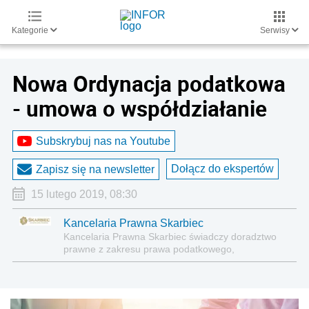
Kategorie
Serwisy
Nowa Ordynacja podatkowa
- umowa o współdziałanie
Subskrybuj nas na Youtube
Dołącz do ekspertów
Zapisz się na newsletter
15 lutego 2019, 08:30
Kancelaria Prawna Skarbiec
Kancelaria Prawna Skarbiec świadczy doradztwo
prawne z zakresu prawa podatkowego,
gospodarczego, cywilnego i karnego.