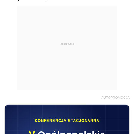
REKLAMA
AUTOPROMOCJA
KONFERENCJA STACJONARNA