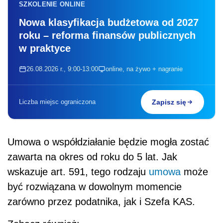
SZKOLENIE ONLINE
Nowa klasyfikacja budżetowa od 2027
roku – reforma finansów publicznych
w praktyce
26.08.2026 r., 9:00-13:00
online, na żywo + nagranie
Liczba miejsc ograniczona
Zapisz się
Umowa o współdziałanie będzie mogła zostać
zawarta na okres od roku do 5 lat. Jak
wskazuje art. 591, tego rodzaju
umowa
może
być rozwiązana w dowolnym momencie
zarówno przez podatnika, jak i Szefa KAS.