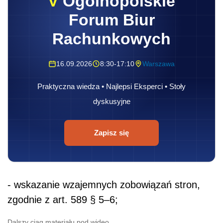
V
Ogólnopolskie
Forum Biur
Rachunkowych
16.09.2026
8:30-17:10
Warszawa
Praktyczna wiedza • Najlepsi Eksperci • Stoły
dyskusyjne
Zapisz się
- wskazanie wzajemnych zobowiązań stron,
zgodnie z art. 589 § 5–6;
Dalszy ciąg materiału pod wideo