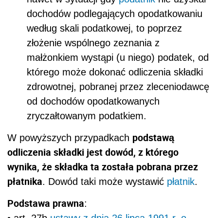
dochodów podlegających opodatkowaniu
według skali podatkowej, to poprzez
złożenie wspólnego zeznania z
małżonkiem wystąpi (u niego) podatek, od
którego może dokonać odliczenia składki
zdrowotnej, pobranej przez zleceniodawcę
od dochodów opodatkowanych
zryczałtowanym podatkiem.
podstawą
W powyższych przypadkach
odliczenia składki jest dowód, z którego
wynika, że składka ta została pobrana przez
płatnika
. Dowód taki może wystawić
płatnik
.
Podstawa prawna
:
• art. 27b
ustawy z dnia 26 lipca 1991 r. o