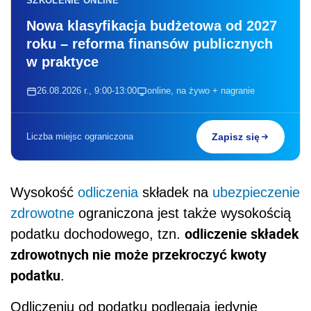
SZKOLENIE ONLINE
Nowa klasyfikacja budżetowa od 2027
roku – reforma finansów publicznych
w praktyce
26.08.2026 r., 9:00-13:00
online, na żywo + nagranie
Liczba miejsc ograniczona
Zapisz się
Wysokość
odliczenia
składek na
ubezpieczenie
zdrowotne
ograniczona jest także wysokością
odliczenie składek
podatku dochodowego, tzn.
zdrowotnych nie może przekroczyć kwoty
podatku
.
Odliczeniu od podatku podlegają jedynie