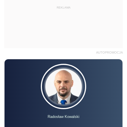
REKLAMA
AUTOPROMOCJA
Radosław Kowalski