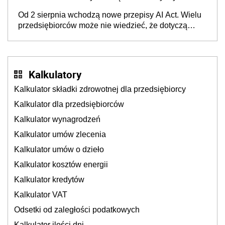
wyglądały jak darowizna, ale podatku jednak nie
Od 2 sierpnia wchodzą nowe przepisy AI Act. Wielu
będzie
przedsiębiorców może nie wiedzieć, że dotyczą
także ich
Kalkulatory
Kalkulator składki zdrowotnej dla przedsiębiorcy
Kalkulator dla przedsiębiorców
Kalkulator wynagrodzeń
Kalkulator umów zlecenia
Kalkulator umów o dzieło
Kalkulator kosztów energii
Kalkulator kredytów
Kalkulator VAT
Odsetki od zaległości podatkowych
Kalkulator ilości dni