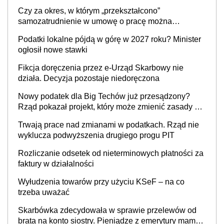
36,49 zł za 1 m2 budynków i lokali związanych z
Czy za okres, w którym „przekształcono”
prowadzeniem działalności gospodarczej
samozatrudnienie w umowę o pracę można
wystawić faktury korygujące? Rozwiązanie umowy
Podatki lokalne pójdą w górę w 2027 roku? Minister
cywilnoprawnej jedynym racjonalnym wyjściem
ogłosił nowe stawki
Fikcja doręczenia przez e-Urząd Skarbowy nie
działa. Decyzja pozostaje niedoręczona
Nowy podatek dla Big Techów już przesądzony?
Rząd pokazał projekt, który może zmienić zasady gry
w Polsce
Trwają prace nad zmianami w podatkach. Rząd nie
wyklucza podwyższenia drugiego progu PIT
Rozliczanie odsetek od nieterminowych płatności za
faktury w działalności
Wyłudzenia towarów przy użyciu KSeF – na co
trzeba uważać
Skarbówka zdecydowała w sprawie przelewów od
brata na konto siostry. Pieniądze z emerytury mamy