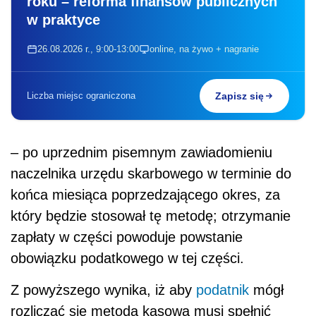
roku – reforma finansów publicznych
w praktyce
26.08.2026 r., 9:00-13:00
online, na żywo + nagranie
Liczba miejsc ograniczona
Zapisz się
– po uprzednim pisemnym zawiadomieniu
naczelnika urzędu skarbowego w terminie do
końca miesiąca poprzedzającego okres, za
który będzie stosował tę metodę; otrzymanie
zapłaty w części powoduje powstanie
obowiązku podatkowego w tej części.
Z powyższego wynika, iż aby
podatnik
mógł
rozliczać się metodą kasową musi spełnić