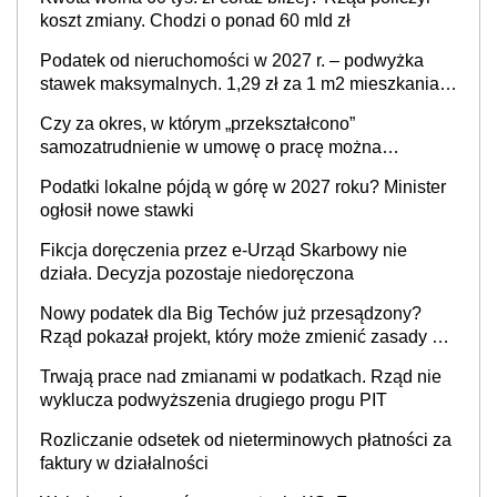
koszt zmiany. Chodzi o ponad 60 mld zł
Podatek od nieruchomości w 2027 r. – podwyżka
stawek maksymalnych. 1,29 zł za 1 m2 mieszkania,
36,49 zł za 1 m2 budynków i lokali związanych z
Czy za okres, w którym „przekształcono”
prowadzeniem działalności gospodarczej
samozatrudnienie w umowę o pracę można
wystawić faktury korygujące? Rozwiązanie umowy
Podatki lokalne pójdą w górę w 2027 roku? Minister
cywilnoprawnej jedynym racjonalnym wyjściem
ogłosił nowe stawki
Fikcja doręczenia przez e-Urząd Skarbowy nie
działa. Decyzja pozostaje niedoręczona
Nowy podatek dla Big Techów już przesądzony?
Rząd pokazał projekt, który może zmienić zasady gry
w Polsce
Trwają prace nad zmianami w podatkach. Rząd nie
wyklucza podwyższenia drugiego progu PIT
Rozliczanie odsetek od nieterminowych płatności za
faktury w działalności