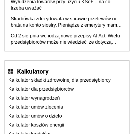
Wyłudzenia towarów przy użyciu KSeF – na co
trzeba uważać
Skarbówka zdecydowała w sprawie przelewów od
brata na konto siostry. Pieniądze z emerytury mamy
wyglądały jak darowizna, ale podatku jednak nie
Od 2 sierpnia wchodzą nowe przepisy AI Act. Wielu
będzie
przedsiębiorców może nie wiedzieć, że dotyczą
także ich
Kalkulatory
Kalkulator składki zdrowotnej dla przedsiębiorcy
Kalkulator dla przedsiębiorców
Kalkulator wynagrodzeń
Kalkulator umów zlecenia
Kalkulator umów o dzieło
Kalkulator kosztów energii
Kalkulator kredytów