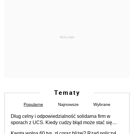
REKLAMA
Tematy
Popularne
Najnowsze
Wybrane
Dług celny i odpowiedzialność solidarna firm w
sporach z UCS. Kiedy cudzy błąd może stać się
Twoim problemem
Kwota wolna 60 tys. zł coraz bliżej? Rząd policzył