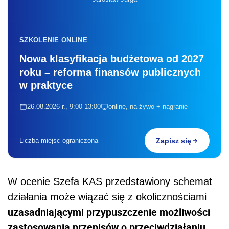
SZKOLENIE ONLINE
Nowa klasyfikacja budżetowa od 2027
roku – reforma finansów publicznych
w praktyce
26.08.2026 r., 9:00-13:00
online, na żywo + nagranie
Liczba miejsc ograniczona
Zapisz się
W ocenie Szefa KAS przedstawiony schemat
działania może wiązać się z okolicznościami
uzasadniającymi przypuszczenie możliwości
zastosowania przepisów o przeciwdziałaniu