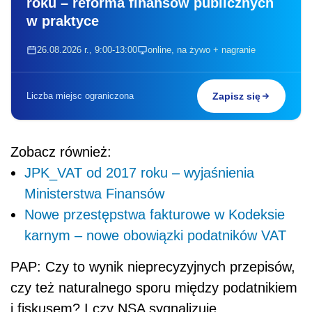
roku – reforma finansów publicznych
w praktyce
26.08.2026 r., 9:00-13:00
online, na żywo + nagranie
Liczba miejsc ograniczona
Zapisz się
Zobacz również:
JPK_VAT od 2017 roku – wyjaśnienia
Ministerstwa Finansów
Nowe przestępstwa fakturowe w Kodeksie
karnym – nowe obowiązki podatników VAT
PAP: Czy to wynik nieprecyzyjnych przepisów,
czy też naturalnego sporu między podatnikiem
i fiskusem? I czy NSA sygnalizuje