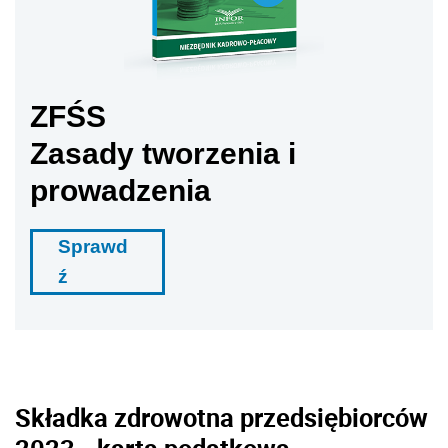
ZFŚS
Zasady tworzenia i
prowadzenia
Sprawd
ź
Składka zdrowotna przedsiębiorców
2023 - karta podatkowa