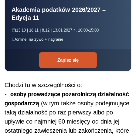
Akademia podatków 2026/2027 –
Edycja 11
13.10 | 18.11 | 8.12 | 13.01.2027 r., 10:00-15:00
online, na żywo + nagranie
Zapisz się
Chodzi tu w szczególności o:
osoby prowadzące pozarolniczą działalność
-
gospodarczą
(w tym także osoby podejmujące
taką działalność po raz pierwszy albo po
upływie co najmniej 60 miesięcy od dnia jej
ostatniego zawieszenia lub zakończenia, które