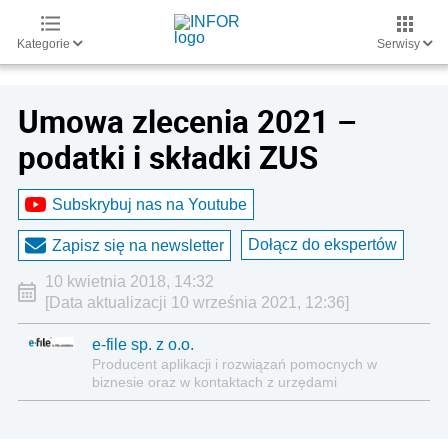
Kategorie
Serwisy
Umowa zlecenia 2021 –
podatki i składki ZUS
Subskrybuj nas na Youtube
Dołącz do ekspertów
Zapisz się na newsletter
10 kwietnia 2018, 14:32
[Data aktualizacji 10 września 2021, 12:36]
e-file sp. z o.o.
Producent aplikacji i rozwiązań pomocnych w
biznesie oraz w kontaktach z urzędami