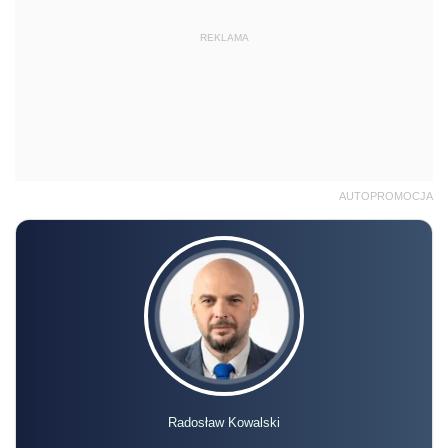
REKLAMA
AUTOPROMOCJA
Radosław Kowalski