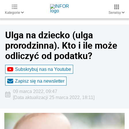
Kategorie
Serwisy
Ulga na dziecko (ulga
prorodzinna). Kto i ile może
odliczyć od podatku?
Subskrybuj nas na Youtube
Zapisz się na newsletter
09 marca 2022, 09:47
[Data aktualizacji 25 marca 2022, 18:11]