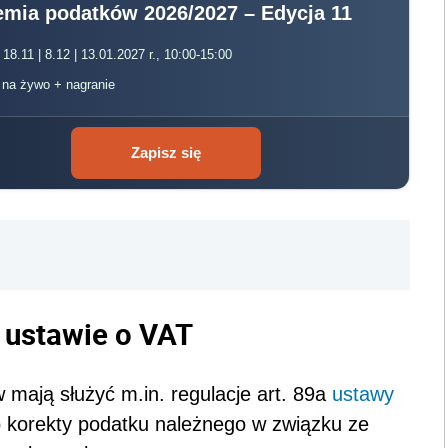
mia podatków 2026/2027 – Edycja 11
 18.11 | 8.12 | 13.01.2027 r., 10:00-15:00
, na żywo + nagranie
Zapisz się
j ustawie o VAT
 mają służyć m.in. regulacje art. 89a
ustawy
 korekty podatku należnego w związku ze