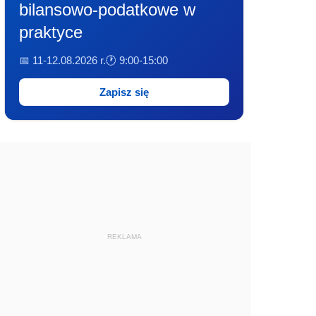
bilansowo-podatkowe w
praktyce
📅 11-12.08.2026 r.
🕐 9:00-15:00
Zapisz się
REKLAMA