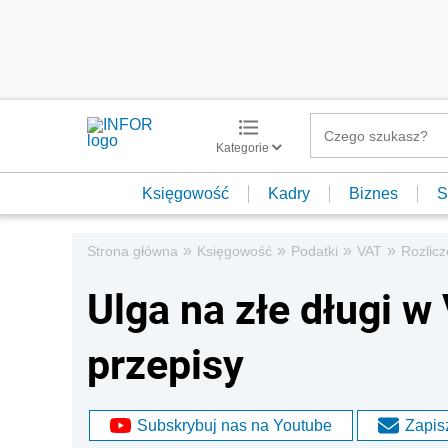
Kategorie
Księgowość
Kadry
Biznes
S
»
»
»
»
Strona główna
Księgowość
Podatki
VAT
Rozlic
Ulga na złe długi 
przepisy
Subskrybuj nas na Youtube
Zapisz