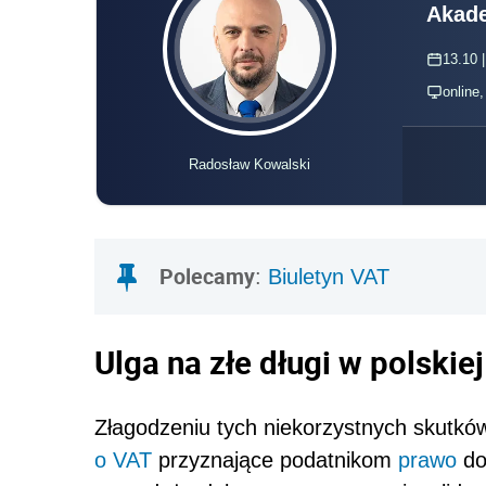
Akade
13.10 |
online
Radosław Kowalski
Polecamy
:
Biuletyn VAT
Ulga na złe długi w polskie
Złagodzeniu tych niekorzystnych skutków
o VAT
przyznające podatnikom
prawo
do