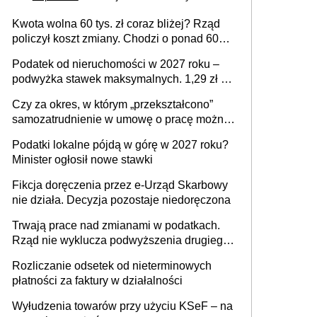
Kwota wolna 60 tys. zł coraz bliżej? Rząd
policzył koszt zmiany. Chodzi o ponad 60
mld zł
Podatek od nieruchomości w 2027 roku –
podwyżka stawek maksymalnych. 1,29 zł za
1 m2 mieszkania, 36,49 zł za 1 m2
Czy za okres, w którym „przekształcono”
budynków i lokali związanych z
samozatrudnienie w umowę o pracę można
prowadzeniem działalności gospodarczej
wystawić faktury korygujące? Rozwiązanie
Podatki lokalne pójdą w górę w 2027 roku?
umowy cywilnoprawnej jedynym
Minister ogłosił nowe stawki
racjonalnym wyjściem
Fikcja doręczenia przez e-Urząd Skarbowy
nie działa. Decyzja pozostaje niedoręczona
Trwają prace nad zmianami w podatkach.
Rząd nie wyklucza podwyższenia drugiego
progu PIT
Rozliczanie odsetek od nieterminowych
płatności za faktury w działalności
Wyłudzenia towarów przy użyciu KSeF – na