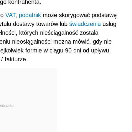
go kontrahenta.
 o
VAT
,
podatnik
może skorygować podstawę
ytułu dostawy towarów lub
świadczenia
usług
lności, których nieściągalność została
iu nieosiągalności można mówić, gdy nie
ejkolwiek formie w ciągu 90 dni od upływu
/ fakturze.
REKLAMA