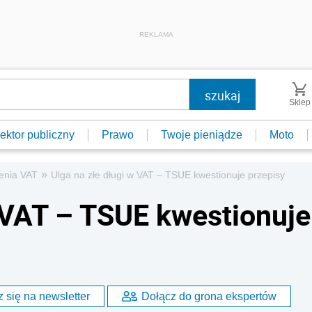
REKLAMA
Sklep
ektor publiczny
Prawo
Twoje pieniądze
Moto
»
zenia VAT
Ulga na złe długi w VAT – TSUE kwestionuje przepisy
w VAT – TSUE kwestionuje
 się na newsletter
Dołącz do grona ekspertów