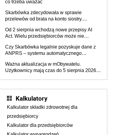
co trzeba uważać
Skarbówka zdecydowała w sprawie
przelewów od brata na konto siostry.
Pieniądze z emerytury mamy wyglądały jak
Od 2 sierpnia wchodzą nowe przepisy AI
darowizna, ale podatku jednak nie będzie
Act. Wielu przedsiębiorców może nie
wiedzieć, że dotyczą także ich
Czy Skarbówka legalnie pozyskuje dane z
ANPRS – systemu automatycznego
rozpoznawania tablic rejestracyjnych
Ważna aktualizacja w mObywatelu.
pojazdów z kamer drogowych?
Użytkownicy mają czas do 5 sierpnia 2026
roku
Kalkulatory
Kalkulator składki zdrowotnej dla
przedsiębiorcy
Kalkulator dla przedsiębiorców
Kalkulator wynagrodzeń