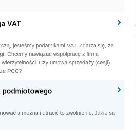
ega VAT
zą, jesteśmy podatnikami VAT. Zdarza się, że
ługi. Chcemy nawiązać współpracę z firmą
e wierzytelności. Czy umowa sprzedaży (cesji)
może PCC?
nia podmiotowego
wać a można i utracić to zwolnienie. Jakie są