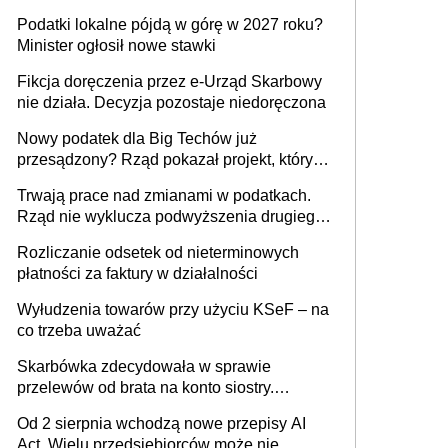
wystawić faktury korygujące? Rozwiązanie
Podatki lokalne pójdą w górę w 2027 roku?
umowy cywilnoprawnej jedynym
Minister ogłosił nowe stawki
racjonalnym wyjściem
Fikcja doręczenia przez e-Urząd Skarbowy
nie działa. Decyzja pozostaje niedoręczona
Nowy podatek dla Big Techów już
przesądzony? Rząd pokazał projekt, który
może zmienić zasady gry w Polsce
Trwają prace nad zmianami w podatkach.
Rząd nie wyklucza podwyższenia drugiego
progu PIT
Rozliczanie odsetek od nieterminowych
płatności za faktury w działalności
Wyłudzenia towarów przy użyciu KSeF – na
co trzeba uważać
Skarbówka zdecydowała w sprawie
przelewów od brata na konto siostry.
Pieniądze z emerytury mamy wyglądały jak
Od 2 sierpnia wchodzą nowe przepisy AI
darowizna, ale podatku jednak nie będzie
Act. Wielu przedsiębiorców może nie