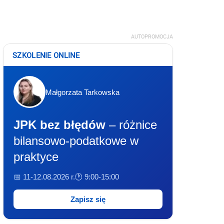
AUTOPROMOCJA
SZKOLENIE ONLINE
Małgorzata Tarkowska
JPK bez błędów
– różnice
bilansowo-podatkowe w
praktyce
📅 11-12.08.2026 r.
🕐 9:00-15:00
Zapisz się