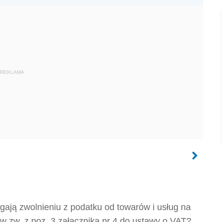
REKLAMA
gają zwolnieniu z podatku od towarów i usług na
 w zw. z poz. 3 załącznika nr 4 do ustawy o VAT?