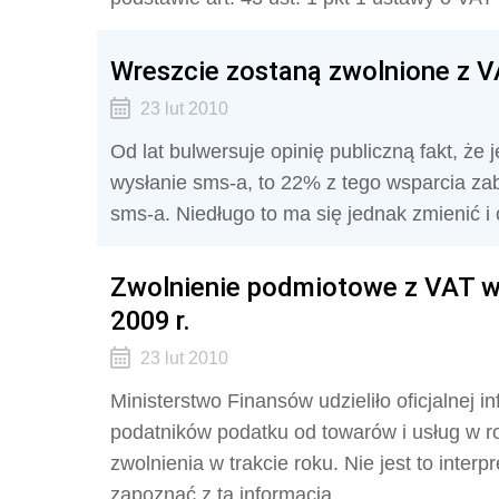
Wreszcie zostaną zwolnione z V
23 lut 2010
Od lat bulwersuje opinię publiczną fakt, że 
wysłanie sms-a, to 22% z tego wsparcia zab
sms-a. Niedługo to ma się jednak zmienić 
Zwolnienie podmiotowe z VAT w 
2009 r.
23 lut 2010
Ministerstwo Finansów udzieliło oficjalnej 
podatników podatku od towarów i usług w ro
zwolnienia w trakcie roku. Nie jest to inter
zapoznać z tą informacją.