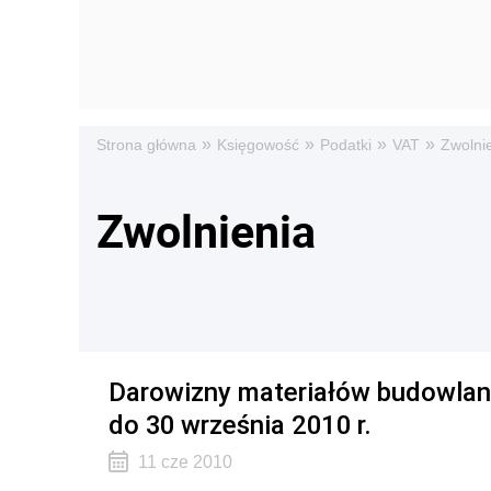
»
»
»
»
Strona główna
Księgowość
Podatki
VAT
Zwolni
Zwolnienia
Darowizny materiałów budowlan
do 30 września 2010 r.
11 cze 2010