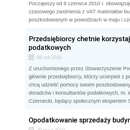
Począwszy od 9 czerwca 2010 r. obowiązuj
czasowego zwolnienia z VAT materiałów b
poszkodowanym w powodziach w maju i cze
Przedsiębiorcy chetnie korzyst
podatkowych
08 cze 2010
Z uruchomionego przez Stowarzyszenie Pod
głównie przedsiębiorcy, którzy ucierpieli z
chcą udzielić pomocy swoim poszkodowan
doradców i konsultantów podatkowych, m. 
Czernecki, będący społecznym ekspertem 
Opodatkowanie sprzedaży budyn
20 maja 2010