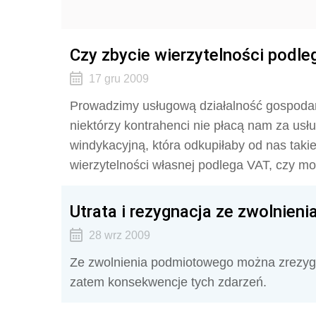
Czy zbycie wierzytelności podl
17 gru 2009
Prowadzimy usługową działalność gospodarc
niektórzy kontrahenci nie płacą nam za us
windykacyjną, która odkupiłaby od nas taki
wierzytelności własnej podlega VAT, czy 
Utrata i rezygnacja ze zwolnie
28 wrz 2009
Ze zwolnienia podmiotowego można zrezygno
zatem konsekwencje tych zdarzeń.