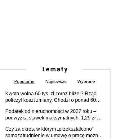
Tematy
Popularne
Najnowsze
Wybrane
Kwota wolna 60 tys. zł coraz bliżej? Rząd
policzył koszt zmiany. Chodzi o ponad 60
mld zł
Podatek od nieruchomości w 2027 roku –
podwyżka stawek maksymalnych. 1,29 zł za
1 m2 mieszkania, 36,49 zł za 1 m2
Czy za okres, w którym „przekształcono”
budynków i lokali związanych z
samozatrudnienie w umowę o pracę można
prowadzeniem działalności gospodarczej