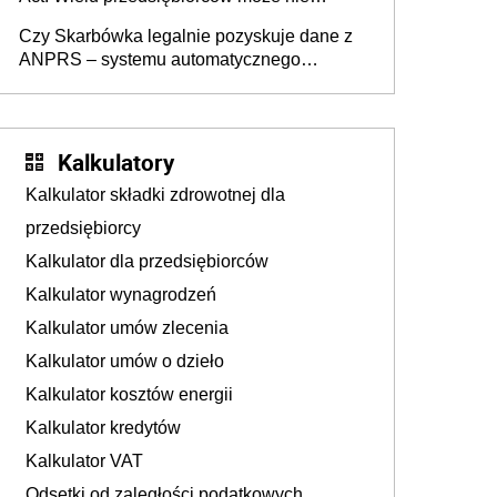
wiedzieć, że dotyczą także ich
Czy Skarbówka legalnie pozyskuje dane z
ANPRS – systemu automatycznego
rozpoznawania tablic rejestracyjnych
pojazdów z kamer drogowych?
Kalkulatory
Kalkulator składki zdrowotnej dla
przedsiębiorcy
Kalkulator dla przedsiębiorców
Kalkulator wynagrodzeń
Kalkulator umów zlecenia
Kalkulator umów o dzieło
Kalkulator kosztów energii
Kalkulator kredytów
Kalkulator VAT
Odsetki od zaległości podatkowych