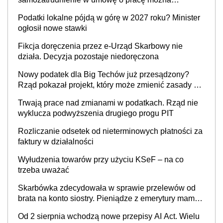
wystawić faktury korygujące? Rozwiązanie umowy
Podatki lokalne pójdą w górę w 2027 roku? Minister
cywilnoprawnej jedynym racjonalnym wyjściem
ogłosił nowe stawki
Fikcja doręczenia przez e-Urząd Skarbowy nie
działa. Decyzja pozostaje niedoręczona
Nowy podatek dla Big Techów już przesądzony?
Rząd pokazał projekt, który może zmienić zasady gry
w Polsce
Trwają prace nad zmianami w podatkach. Rząd nie
wyklucza podwyższenia drugiego progu PIT
Rozliczanie odsetek od nieterminowych płatności za
faktury w działalności
Wyłudzenia towarów przy użyciu KSeF – na co
trzeba uważać
Skarbówka zdecydowała w sprawie przelewów od
brata na konto siostry. Pieniądze z emerytury mamy
wyglądały jak darowizna, ale podatku jednak nie
Od 2 sierpnia wchodzą nowe przepisy AI Act. Wielu
będzie