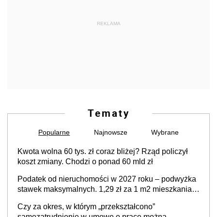
REKLAMA
Tematy
Popularne
Najnowsze
Wybrane
Kwota wolna 60 tys. zł coraz bliżej? Rząd policzył
koszt zmiany. Chodzi o ponad 60 mld zł
Podatek od nieruchomości w 2027 roku – podwyżka
stawek maksymalnych. 1,29 zł za 1 m2 mieszkania,
36,49 zł za 1 m2 budynków i lokali związanych z
Czy za okres, w którym „przekształcono”
prowadzeniem działalności gospodarczej
samozatrudnienie w umowę o pracę można