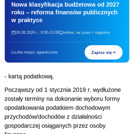
Nowa klasyfikacja budżetowa od 2027
roku – reforma finansów publicznych
w praktyce
26.08.2026 r., 9:00-13:00
online, na żywo + nagranie
Liczba miejsc ograniczona
Zapisz się
- kartą podatkową.
Począwszy od 1 stycznia 2019 r. wydłużone
zostały terminy na dokonanie wyboru formy
opodatkowania podatkiem dochodowym
przychodów/dochodów z działalności
gospodarczej osiąganych przez osoby