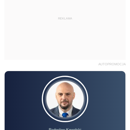
REKLAMA
AUTOPROMOCJA
Radosław Kowalski