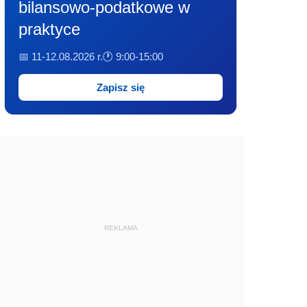
bilansowo-podatkowe w
praktyce
📅 11-12.08.2026 r.
🕐 9:00-15:00
Zapisz się
REKLAMA