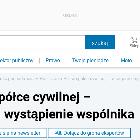
REKLAMA
Sklep
ektor publiczny
Prawo
Twoje pieniądze
Moto
»
ność gospodarcza
Rozliczenia PIT w spółce cywilnej – rozwiązanie sp
półce cywilnej –
i wystąpienie wspólnika
 się na newsletter
Dołącz do grona ekspertów