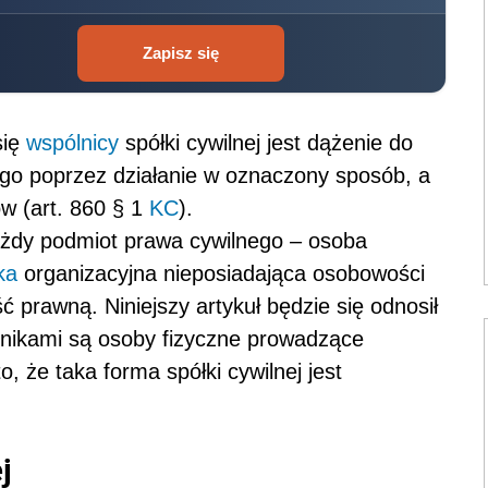
Zapisz się
się
wspólnicy
spółki cywilnej jest dążenie do
go poprzez działanie w oznaczony sposób, a
w (art. 860 § 1
KC
).
ażdy podmiot prawa cywilnego – osoba
ka
organizacyjna nieposiadająca osobowości
ć prawną. Niniejszy artykuł będzie się odnosił
pólnikami są osoby fizyczne prowadzące
, że taka forma spółki cywilnej jest
j