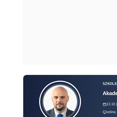
SZKOLE
Akade
13.10 |
online