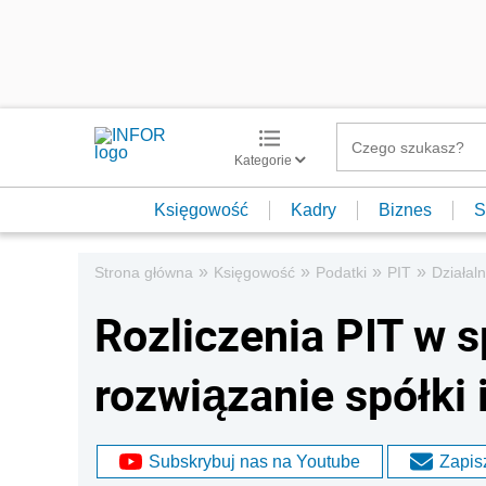
Kategorie
Księgowość
Kadry
Biznes
S
»
»
»
»
Strona główna
Księgowość
Podatki
PIT
Działal
Rozliczenia PIT w s
rozwiązanie spółki 
Subskrybuj nas na Youtube
Zapisz