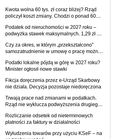
Kwota wolna 60 tys. zł coraz bliżej? Rząd
policzył koszt zmiany. Chodzi o ponad 60
mld zł
Podatek od nieruchomości w 2027 roku –
podwyżka stawek maksymalnych. 1,29 zł za
1 m2 mieszkania, 36,49 zł za 1 m2
Czy za okres, w którym „przekształcono”
budynków i lokali związanych z
samozatrudnienie w umowę o pracę można
prowadzeniem działalności gospodarczej
wystawić faktury korygujące? Rozwiązanie
Podatki lokalne pójdą w górę w 2027 roku?
umowy cywilnoprawnej jedynym
Minister ogłosił nowe stawki
racjonalnym wyjściem
Fikcja doręczenia przez e-Urząd Skarbowy
nie działa. Decyzja pozostaje niedoręczona
Trwają prace nad zmianami w podatkach.
Rząd nie wyklucza podwyższenia drugiego
progu PIT
Rozliczanie odsetek od nieterminowych
płatności za faktury w działalności
Wyłudzenia towarów przy użyciu KSeF – na