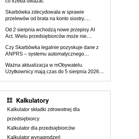
co trzeba uważać
Skarbówka zdecydowała w sprawie
przelewów od brata na konto siostry.
Pieniądze z emerytury mamy wyglądały jak
Od 2 sierpnia wchodzą nowe przepisy AI
darowizna, ale podatku jednak nie będzie
Act. Wielu przedsiębiorców może nie
wiedzieć, że dotyczą także ich
Czy Skarbówka legalnie pozyskuje dane z
ANPRS – systemu automatycznego
rozpoznawania tablic rejestracyjnych
Ważna aktualizacja w mObywatelu.
pojazdów z kamer drogowych?
Użytkownicy mają czas do 5 sierpnia 2026
roku
Kalkulatory
Kalkulator składki zdrowotnej dla
przedsiębiorcy
Kalkulator dla przedsiębiorców
Kalkulator wynagrodzeń