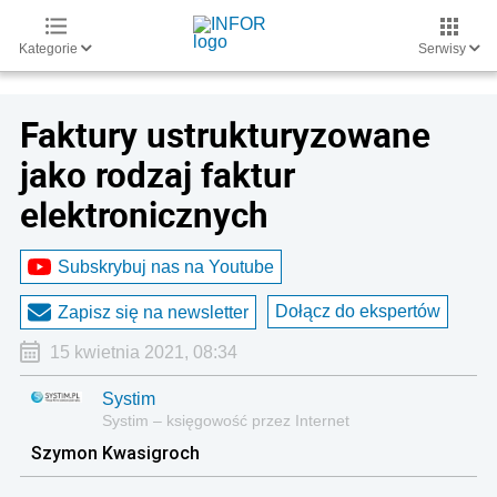
Kategorie
Serwisy
Faktury ustrukturyzowane
jako rodzaj faktur
elektronicznych
Subskrybuj nas na Youtube
Dołącz do ekspertów
Zapisz się na newsletter
15 kwietnia 2021, 08:34
Systim
Systim – księgowość przez Internet
Szymon Kwasigroch