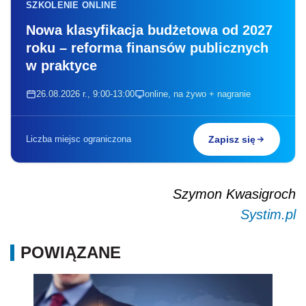
SZKOLENIE ONLINE
Nowa klasyfikacja budżetowa od 2027
roku – reforma finansów publicznych
w praktyce
26.08.2026 r., 9:00-13:00
online, na żywo + nagranie
Liczba miejsc ograniczona
Zapisz się
Szymon Kwasigroch
Systim.pl
POWIĄZANE