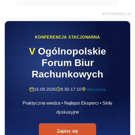
AUTOPROMOCJA
KONFERENCJA STACJONARNA
V
Ogólnopolskie
Forum Biur
Rachunkowych
16.09.2026
8:30-17:10
Warszawa
Praktyczna wiedza • Najlepsi Eksperci • Stoły
dyskusyjne
Zapisz się