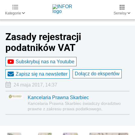
Kategorie
Serwisy
Zasady rejestracji
podatników VAT
Subskrybuj nas na Youtube
Dołącz do ekspertów
Zapisz się na newsletter
24 maja 2017, 14:37
Kancelaria Prawna Skarbiec
Kancelaria Prawna Skarbiec świadczy doradztwo
prawne z zakresu prawa podatkowego,
gospodarczego, cywilnego i karnego.