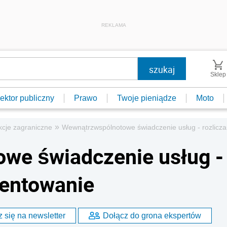
REKLAMA
Sklep
ektor publiczny
Prawo
Twoje pieniądze
Moto
»
kcje zagraniczne
Wewnątrzwspólnotowe świadczenie usług - rozlicz
we świadczenie usług -
mentowanie
 się na newsletter
Dołącz do grona ekspertów