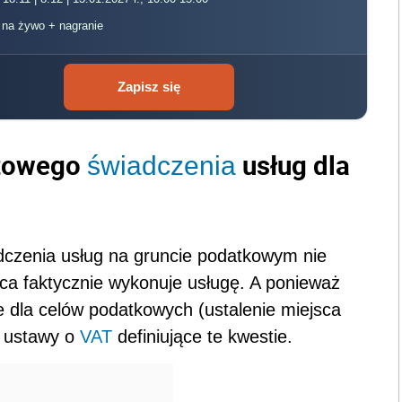
, na żywo + nagranie
Zapisz się
otowego
usług dla
świadczenia
czenia usług na gruncie podatkowym nie
ca faktycznie wykonuje usługę. A ponieważ
e dla celów podatkowych (ustalenie miejsca
y ustawy o
VAT
definiujące te kwestie.