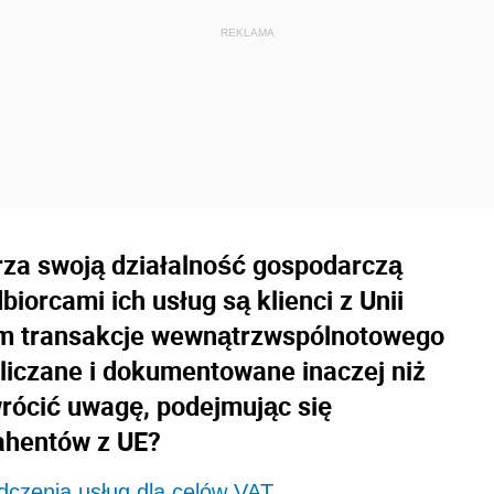
erza swoją działalność gospodarczą
biorcami ich usług są klienci z Unii
ym transakcje wewnątrzwspólnotowego
zliczane i dokumentowane inaczej niż
rócić uwagę, podejmując się
ahentów z UE?
czenia usług dla celów VAT