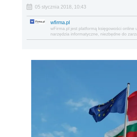
05 stycznia 2018, 10:43
wfirma.pl
wFirma.pl jest platformą księgowości on­li
narzędzia informatyczne, niezbędne do zarz