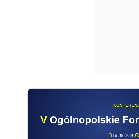
KONFEREN
V
Ogólnopolskie Fo
16.09.2026