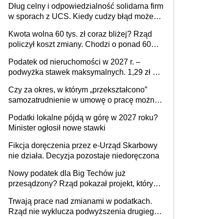
Dług celny i odpowiedzialność solidarna firm
w sporach z UCS. Kiedy cudzy błąd może
stać się Twoim problemem
Kwota wolna 60 tys. zł coraz bliżej? Rząd
policzył koszt zmiany. Chodzi o ponad 60
mld zł
Podatek od nieruchomości w 2027 r. –
podwyżka stawek maksymalnych. 1,29 zł za
1 m2 mieszkania, 36,49 zł za 1 m2
Czy za okres, w którym „przekształcono”
budynków i lokali związanych z
samozatrudnienie w umowę o pracę można
prowadzeniem działalności gospodarczej
wystawić faktury korygujące? Rozwiązanie
Podatki lokalne pójdą w górę w 2027 roku?
umowy cywilnoprawnej jedynym
Minister ogłosił nowe stawki
racjonalnym wyjściem
Fikcja doręczenia przez e-Urząd Skarbowy
nie działa. Decyzja pozostaje niedoręczona
Nowy podatek dla Big Techów już
przesądzony? Rząd pokazał projekt, który
może zmienić zasady gry w Polsce
Trwają prace nad zmianami w podatkach.
Rząd nie wyklucza podwyższenia drugiego