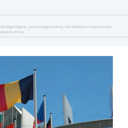
ne udostępniającą, poza księgowością i doradztwem nowoczesne
ądzania firmą.