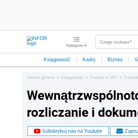
Kategorie
Księgowość
Kadry
Biznes
S
»
»
»
»
Strona główna
Księgowość
Podatki
VAT
Transa
Wewnątrzwspólnoto
rozliczanie i doku
Subskrybuj nas na Youtube
Zapisz