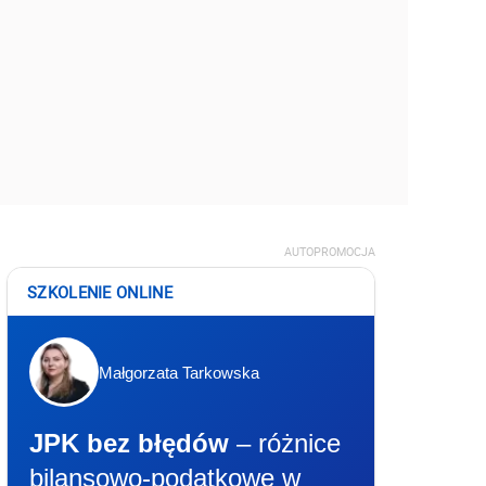
AUTOPROMOCJA
SZKOLENIE ONLINE
Małgorzata Tarkowska
JPK bez błędów
– różnice
bilansowo-podatkowe w