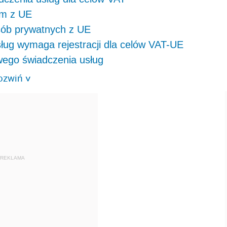
rm z UE
sób prywatnych z UE
ug wymaga rejestracji dla celów VAT-UE
ego świadczenia usług
ozwiń
>
REKLAMA