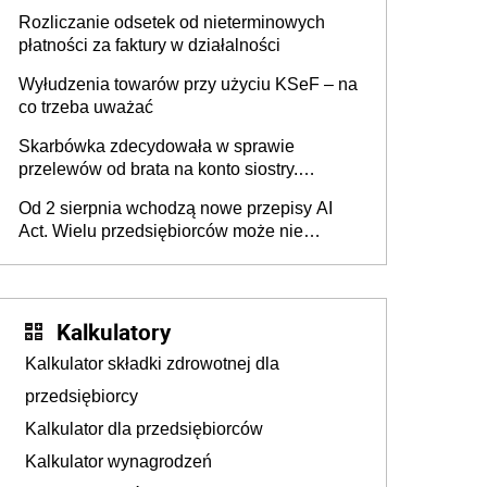
progu PIT
Rozliczanie odsetek od nieterminowych
płatności za faktury w działalności
Wyłudzenia towarów przy użyciu KSeF – na
co trzeba uważać
Skarbówka zdecydowała w sprawie
przelewów od brata na konto siostry.
Pieniądze z emerytury mamy wyglądały jak
Od 2 sierpnia wchodzą nowe przepisy AI
darowizna, ale podatku jednak nie będzie
Act. Wielu przedsiębiorców może nie
wiedzieć, że dotyczą także ich
Kalkulatory
Kalkulator składki zdrowotnej dla
przedsiębiorcy
Kalkulator dla przedsiębiorców
Kalkulator wynagrodzeń