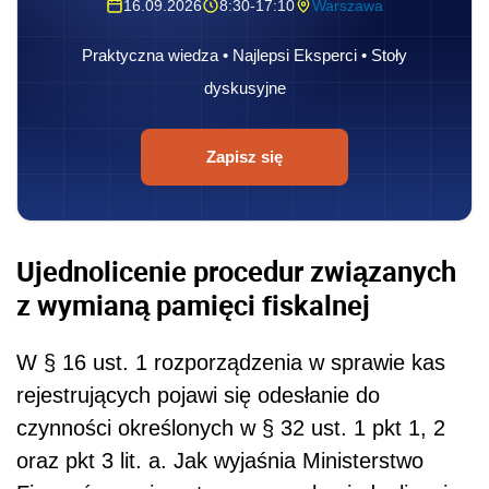
16.09.2026
8:30-17:10
Warszawa
Praktyczna wiedza • Najlepsi Eksperci • Stoły
dyskusyjne
Zapisz się
Ujednolicenie procedur związanych
z wymianą pamięci fiskalnej
W § 16 ust. 1 rozporządzenia w sprawie kas
rejestrujących pojawi się odesłanie do
czynności określonych w § 32 ust. 1 pkt 1, 2
oraz pkt 3 lit. a. Jak wyjaśnia Ministerstwo