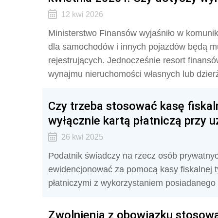
12 kwi 2026
Ministerstwo Finansów wyjaśniło w komunika
dla samochodów i innych pojazdów będą m
rejestrujących. Jednocześnie resort finans
wynajmu nieruchomości własnych lub dzier
Czy trzeba stosować kasę fiskaln
wyłącznie kartą płatniczą przy u
26 kwi 2025
Podatnik świadczy na rzecz osób prywatny
ewidencjonować za pomocą kasy fiskalnej tyc
płatniczymi z wykorzystaniem posiadanego 
Zwolnienia z obowiązku stosowan