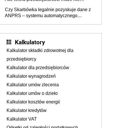
wiedzieć, że dotyczą także ich
Czy Skarbówka legalnie pozyskuje dane z
ANPRS – systemu automatycznego
rozpoznawania tablic rejestracyjnych
pojazdów z kamer drogowych?
Kalkulatory
Kalkulator składki zdrowotnej dla
przedsiębiorcy
Kalkulator dla przedsiębiorców
Kalkulator wynagrodzeń
Kalkulator umów zlecenia
Kalkulator umów o dzieło
Kalkulator kosztów energii
Kalkulator kredytów
Kalkulator VAT
Odsetki od zaległości podatkowych