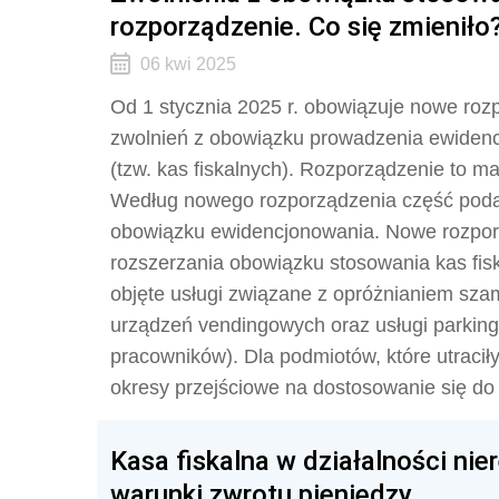
rozporządzenie. Co się zmieniło
06 kwi 2025
Od 1 stycznia 2025 r. obowiązuje nowe roz
zwolnień z obowiązku prowadzenia ewidencj
(tzw. kas fiskalnych). Rozporządzenie to ma
Według nowego rozporządzenia część podat
obowiązku ewidencjonowania. Nowe rozpor
rozszerzania obowiązku stosowania kas fis
objęte usługi związane z opróżnianiem szam
urządzeń vendingowych oraz usługi parkin
pracowników). Dla podmiotów, które utraci
okresy przejściowe na dostosowanie się do o
Kasa fiskalna w działalności nie
warunki zwrotu pieniędzy