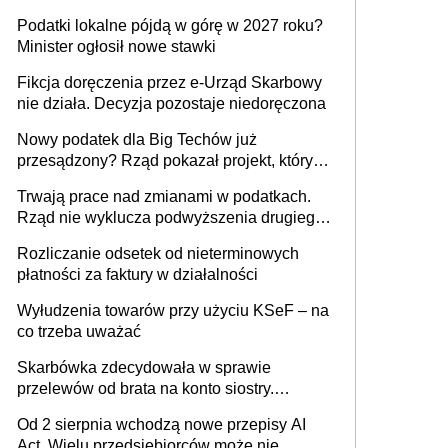
wystawić faktury korygujące? Rozwiązanie
Podatki lokalne pójdą w górę w 2027 roku?
umowy cywilnoprawnej jedynym
Minister ogłosił nowe stawki
racjonalnym wyjściem
Fikcja doręczenia przez e-Urząd Skarbowy
nie działa. Decyzja pozostaje niedoręczona
Nowy podatek dla Big Techów już
przesądzony? Rząd pokazał projekt, który
może zmienić zasady gry w Polsce
Trwają prace nad zmianami w podatkach.
Rząd nie wyklucza podwyższenia drugiego
progu PIT
Rozliczanie odsetek od nieterminowych
płatności za faktury w działalności
Wyłudzenia towarów przy użyciu KSeF – na
co trzeba uważać
Skarbówka zdecydowała w sprawie
przelewów od brata na konto siostry.
Pieniądze z emerytury mamy wyglądały jak
Od 2 sierpnia wchodzą nowe przepisy AI
darowizna, ale podatku jednak nie będzie
Act. Wielu przedsiębiorców może nie