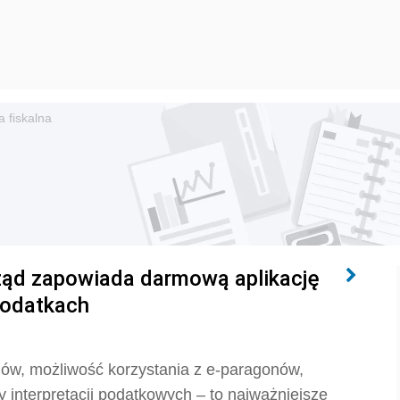
 fiskalna
ząd zapowiada darmową aplikację
podatkach
ów, możliwość korzystania z e-paragonów,
y interpretacji podatkowych – to najważniejsze