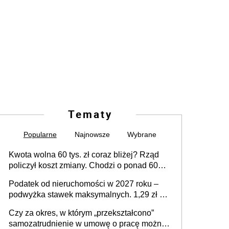
Tematy
Popularne
Najnowsze
Wybrane
Kwota wolna 60 tys. zł coraz bliżej? Rząd
policzył koszt zmiany. Chodzi o ponad 60
mld zł
Podatek od nieruchomości w 2027 roku –
podwyżka stawek maksymalnych. 1,29 zł za
1 m2 mieszkania, 36,49 zł za 1 m2
Czy za okres, w którym „przekształcono”
budynków i lokali związanych z
samozatrudnienie w umowę o pracę można
prowadzeniem działalności gospodarczej