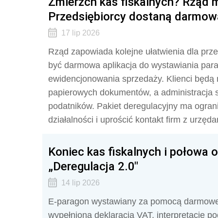
Zmierzch kas fiskalnych? Rząd 
Przedsiębiorcy dostaną darmow
17 lip 2026
Rząd zapowiada kolejne ułatwienia dla prz
być darmowa aplikacja do wystawiania par
ewidencjonowania sprzedaży. Klienci będą 
papierowych dokumentów, a administracja s
podatników. Pakiet deregulacyjny ma ograni
działalności i uprościć kontakt firm z urzęda
Koniec kas fiskalnych i połowa o
„Deregulacja 2.0"
14 lip 2026
E-paragon wystawiany za pomocą darmowej a
wypełniona deklaracja VAT, interpretacje p