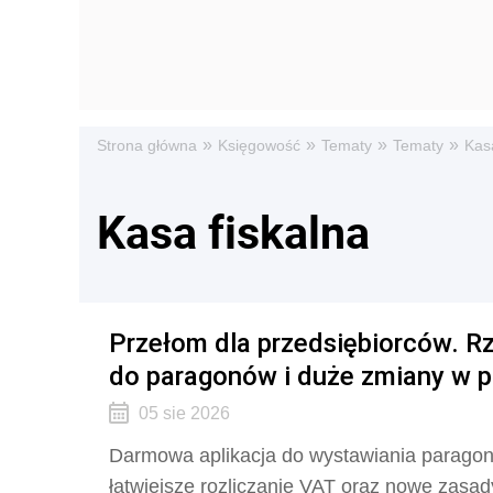
»
»
»
»
Strona główna
Księgowość
Tematy
Tematy
Kasa
Kasa fiskalna
Przełom dla przedsiębiorców. R
do paragonów i duże zmiany w 
05 sie 2026
Darmowa aplikacja do wystawiania paragon
łatwiejsze rozliczanie VAT oraz nowe zasad