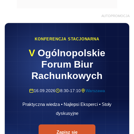
AUTOPROMOCJA
KONFERENCJA STACJONARNA
V
Ogólnopolskie
Forum Biur
Rachunkowych
16.09.2026
8:30-17:10
Warszawa
Praktyczna wiedza • Najlepsi Eksperci • Stoły
dyskusyjne
Zapisz się