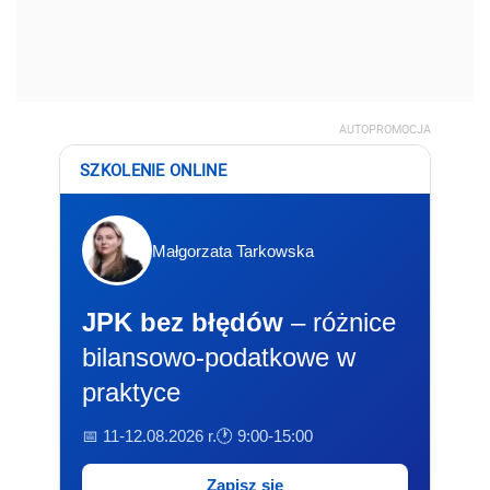
AUTOPROMOCJA
SZKOLENIE ONLINE
Małgorzata Tarkowska
JPK bez błędów
– różnice
bilansowo-podatkowe w
praktyce
📅 11-12.08.2026 r.
🕐 9:00-15:00
Zapisz się