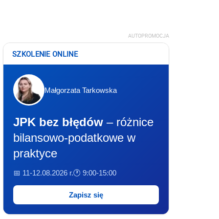
AUTOPROMOCJA
SZKOLENIE ONLINE
Małgorzata Tarkowska
JPK bez błędów
– różnice
bilansowo-podatkowe w
praktyce
📅 11-12.08.2026 r.
🕐 9:00-15:00
Zapisz się