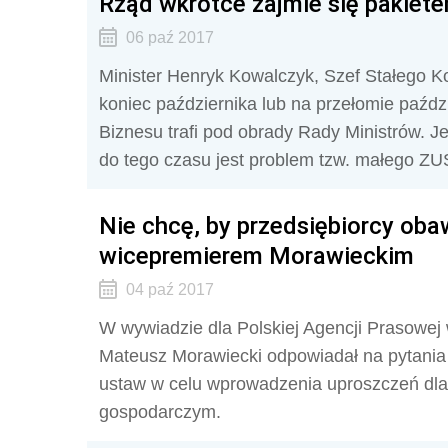
Rząd wkrótce zajmie się pakiet
06 paź 2017
Minister Henryk Kowalczyk, Szef Stałego K
koniec października lub na przełomie paździ
Biznesu trafi pod obrady Rady Ministrów. Je
do tego czasu jest problem tzw. małego ZU
Nie chcę, by przedsiębiorcy obaw
wicepremierem Morawieckim
04 paź 2017
W wywiadzie dla Polskiej Agencji Prasowej 
Mateusz Morawiecki odpowiadał na pytania 
ustaw w celu wprowadzenia uproszczeń dla
gospodarczym.