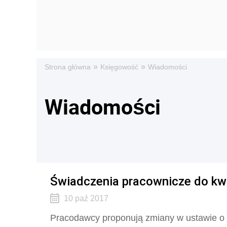
»
»
Strona główna
Księgowość
Wiadomości
Wiadomości
Świadczenia pracownicze do kwo
10 paź 2017
Pracodawcy proponują zmiany w ustawie o 