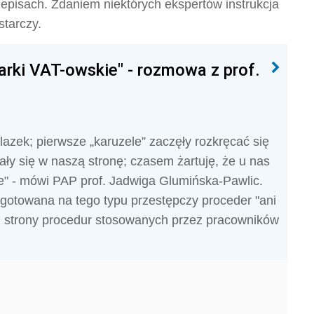
zepisach. Zdaniem niektórych ekspertów instrukcja
starczy.
rki VAT-owskie" - rozmowa z prof.
lazek; pierwsze „karuzele” zaczęły rozkręcać się
ły się w naszą stronę; czasem żartuję, że u nas
ie" - mówi PAP prof. Jadwiga Glumińska-Pawlic.
ygotowana na tego typu przestępczy proceder "ani
d strony procedur stosowanych przez pracowników