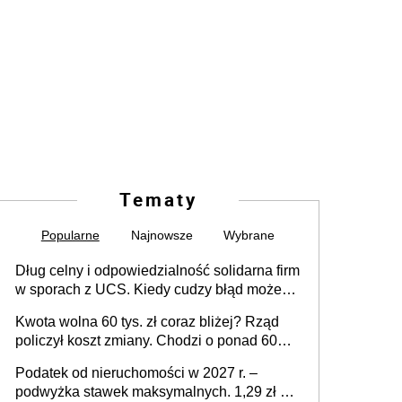
Tematy
Popularne
Najnowsze
Wybrane
Dług celny i odpowiedzialność solidarna firm
w sporach z UCS. Kiedy cudzy błąd może
stać się Twoim problemem
Kwota wolna 60 tys. zł coraz bliżej? Rząd
policzył koszt zmiany. Chodzi o ponad 60
mld zł
Podatek od nieruchomości w 2027 r. –
podwyżka stawek maksymalnych. 1,29 zł za