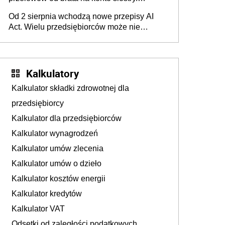
Pieniądze z emerytury mamy wyglądały jak
Od 2 sierpnia wchodzą nowe przepisy AI
darowizna, ale podatku jednak nie będzie
Act. Wielu przedsiębiorców może nie
wiedzieć, że dotyczą także ich
Kalkulatory
Kalkulator składki zdrowotnej dla
przedsiębiorcy
Kalkulator dla przedsiębiorców
Kalkulator wynagrodzeń
Kalkulator umów zlecenia
Kalkulator umów o dzieło
Kalkulator kosztów energii
Kalkulator kredytów
Kalkulator VAT
Odsetki od zaległości podatkowych