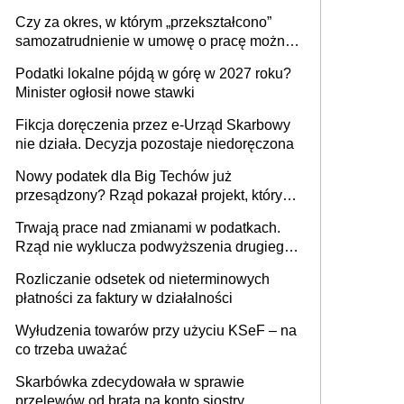
1 m2 mieszkania, 36,49 zł za 1 m2
Czy za okres, w którym „przekształcono”
budynków i lokali związanych z
samozatrudnienie w umowę o pracę można
prowadzeniem działalności gospodarczej
wystawić faktury korygujące? Rozwiązanie
Podatki lokalne pójdą w górę w 2027 roku?
umowy cywilnoprawnej jedynym
Minister ogłosił nowe stawki
racjonalnym wyjściem
Fikcja doręczenia przez e-Urząd Skarbowy
nie działa. Decyzja pozostaje niedoręczona
Nowy podatek dla Big Techów już
przesądzony? Rząd pokazał projekt, który
może zmienić zasady gry w Polsce
Trwają prace nad zmianami w podatkach.
Rząd nie wyklucza podwyższenia drugiego
progu PIT
Rozliczanie odsetek od nieterminowych
płatności za faktury w działalności
Wyłudzenia towarów przy użyciu KSeF – na
co trzeba uważać
Skarbówka zdecydowała w sprawie
przelewów od brata na konto siostry.