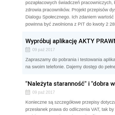
pozapłacowych świadczeń pracowniczych, kt
zdrowia pracowników. Projekt przepisów d
Dialogu Społecznego. Ich zdaniem wartoś
powinna być zwolniona z PIT do kwoty 2 280
Wypróbuj aplikację AKTY PRAW
09 paź 2017
Zapraszamy do pobrania i testowania aplik
na swoim telefonie. Dajemy dostęp do pełne
"Należyta staranność" i "dobra w
09 paź 2017
Konieczne są szczegółowe przepisy dotyczące
przesłanek prawa do odliczenia VAT, tak by p