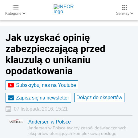
Kategorie
Serwisy
Jak uzyskać opinię
zabezpieczającą przed
klauzulą o unikaniu
opodatkowania
Subskrybuj nas na Youtube
Dołącz do ekspertów
Zapisz się na newsletter
07 listopada 2016, 15:21
Andersen w Polsce
Andersen w Polsce tworzy zespół doświadczonych
ekspertów oferujących kompleksową obsługę