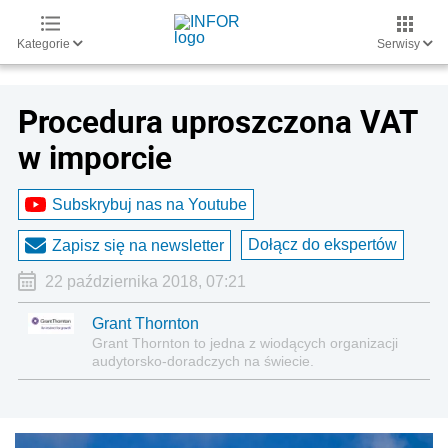
Kategorie
Serwisy
Procedura uproszczona VAT
w imporcie
Subskrybuj nas na Youtube
Dołącz do ekspertów
Zapisz się na newsletter
22 października 2018, 07:21
Grant Thornton
Grant Thornton to jedna z wiodących organizacji
audytorsko-doradczych na świecie.