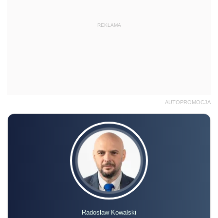
REKLAMA
AUTOPROMOCJA
Radosław Kowalski