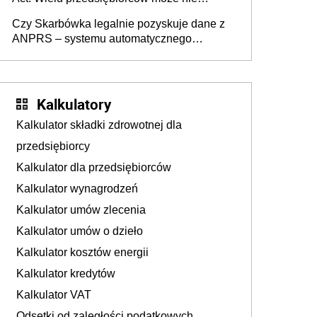
wiedzieć, że dotyczą także ich
Czy Skarbówka legalnie pozyskuje dane z
ANPRS – systemu automatycznego
rozpoznawania tablic rejestracyjnych
pojazdów z kamer drogowych?
Kalkulatory
Kalkulator składki zdrowotnej dla
przedsiębiorcy
Kalkulator dla przedsiębiorców
Kalkulator wynagrodzeń
Kalkulator umów zlecenia
Kalkulator umów o dzieło
Kalkulator kosztów energii
Kalkulator kredytów
Kalkulator VAT
Odsetki od zaległości podatkowych