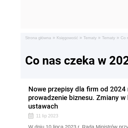
»
»
»
»
Strona główna
Księgowość
Tematy
Tematy
Co 
Co nas czeka w 20
Nowe przepisy dla firm od 2024 
prowadzenie biznesu. Zmiany w kp
ustawach
11 lip 2023
W dniu 10 lipca 2023 r. Rada Ministrów przy