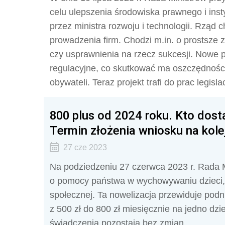
celu ulepszenia środowiska prawnego i inst
przez ministra rozwoju i technologii. Rząd
prowadzenia firm. Chodzi m.in. o prostsze
czy usprawnienia na rzecz sukcesji. Nowe 
regulacyjne, co skutkować ma oszczędności
obywateli. Teraz projekt trafi do prac legisl
800 plus od 2024 roku. Kto dost
Termin złożenia wniosku na kol
27 cze 2023
Na podziedzeniu 27 czerwca 2023 r. Rada M
o pomocy państwa w wychowywaniu dzieci, pr
społecznej. Ta nowelizacja przewiduje po
z 500 zł do 800 zł miesięcznie na jedno dzi
świadczenia pozostają bez zmian.