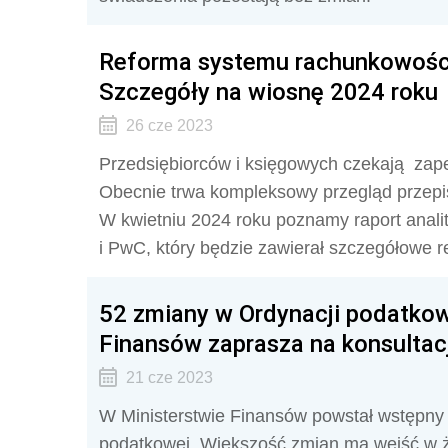
Reforma systemu rachunkowości
Szczegóły na wiosnę 2024 roku
26 cze 2023
Przedsiębiorców i księgowych czekają
zap
Obecnie trwa kompleksowy przegląd przepi
W kwietniu 2024 roku poznamy raport anali
i PwC, który będzie zawierał szczegółowe 
52 zmiany w Ordynacji podatkow
Finansów zaprasza na konsultacj
21 cze 2023
W Ministerstwie Finansów powstał wstępny p
podatkowej. Większość zmian ma wejść w ży