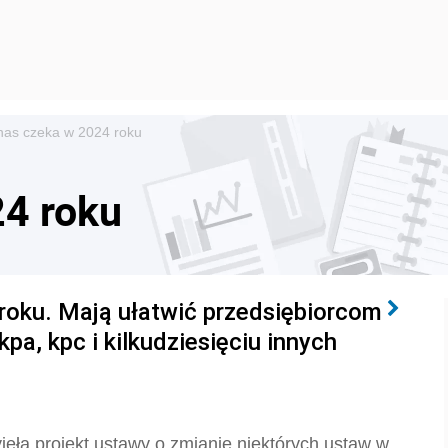
nas czeka w 2024 roku
24 roku
roku. Mają ułatwić przedsiębiorcom
a, kpc i kilkudziesięciu innych
jęła projekt ustawy o zmianie niektórych ustaw w