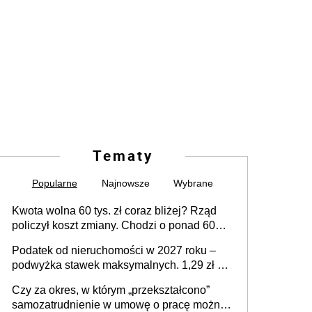
Tematy
Popularne
Najnowsze
Wybrane
Kwota wolna 60 tys. zł coraz bliżej? Rząd
policzył koszt zmiany. Chodzi o ponad 60
mld zł
Podatek od nieruchomości w 2027 roku –
podwyżka stawek maksymalnych. 1,29 zł za
1 m2 mieszkania, 36,49 zł za 1 m2
Czy za okres, w którym „przekształcono”
budynków i lokali związanych z
samozatrudnienie w umowę o pracę można
prowadzeniem działalności gospodarczej