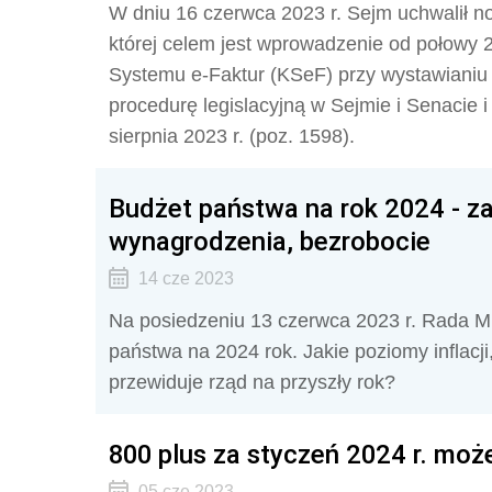
W dniu 16 czerwca 2023 r. Sejm uchwalił no
której celem jest wprowadzenie od połowy
Systemu e-Faktur (KSeF) przy wystawianiu fa
procedurę legislacyjną w Sejmie i Senacie 
sierpnia 2023 r. (
poz. 1598).
Budżet państwa na rok 2024 - zał
wynagrodzenia, bezrobocie
14 cze 2023
Na posiedzeniu 13 czerwca 2023 r. Rada Min
państwa na 2024 rok. Jakie poziomy inflacj
przewiduje rząd na przyszły rok?
800 plus za styczeń 2024 r. mo
05 cze 2023