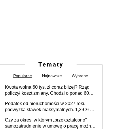
Tematy
Popularne
Najnowsze
Wybrane
Kwota wolna 60 tys. zł coraz bliżej? Rząd
policzył koszt zmiany. Chodzi o ponad 60
mld zł
Podatek od nieruchomości w 2027 roku –
podwyżka stawek maksymalnych. 1,29 zł za
1 m2 mieszkania, 36,49 zł za 1 m2
Czy za okres, w którym „przekształcono”
budynków i lokali związanych z
samozatrudnienie w umowę o pracę można
prowadzeniem działalności gospodarczej