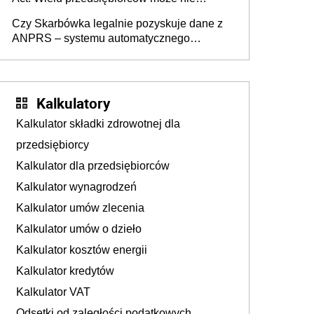
wiedzieć, że dotyczą także ich
Czy Skarbówka legalnie pozyskuje dane z
ANPRS – systemu automatycznego
rozpoznawania tablic rejestracyjnych
pojazdów z kamer drogowych?
Kalkulatory
Kalkulator składki zdrowotnej dla
przedsiębiorcy
Kalkulator dla przedsiębiorców
Kalkulator wynagrodzeń
Kalkulator umów zlecenia
Kalkulator umów o dzieło
Kalkulator kosztów energii
Kalkulator kredytów
Kalkulator VAT
Odsetki od zaległości podatkowych