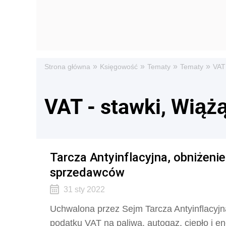
»
»
»
»
Strona główna
Księgowość
Tematy
Tematy
VAT 
VAT - stawki, Wiąż
Tarcza Antyinflacyjna, obniżeni
sprzedawców
31 sty 2022
Uchwalona przez Sejm Tarcza Antyinflacyjn
podatku VAT na paliwa, autogaz, ciepło i 