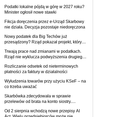
wystawić faktury korygujące? Rozwiązanie
Podatki lokalne pójdą w górę w 2027 roku?
umowy cywilnoprawnej jedynym
Minister ogłosił nowe stawki
racjonalnym wyjściem
Fikcja doręczenia przez e-Urząd Skarbowy
nie działa. Decyzja pozostaje niedoręczona
Nowy podatek dla Big Techów już
przesądzony? Rząd pokazał projekt, który
może zmienić zasady gry w Polsce
Trwają prace nad zmianami w podatkach.
Rząd nie wyklucza podwyższenia drugiego
progu PIT
Rozliczanie odsetek od nieterminowych
płatności za faktury w działalności
Wyłudzenia towarów przy użyciu KSeF – na
co trzeba uważać
Skarbówka zdecydowała w sprawie
przelewów od brata na konto siostry.
Pieniądze z emerytury mamy wyglądały jak
Od 2 sierpnia wchodzą nowe przepisy AI
darowizna, ale podatku jednak nie będzie
Act. Wielu przedsiębiorców może nie