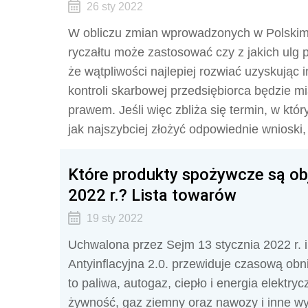
26 sty 2022
W obliczu zmian wprowadzonych w Polskim 
ryczałtu może zastosować czy z jakich ulg
że wątpliwości najlepiej rozwiać uzyskując 
kontroli skarbowej przedsiębiorca będzie m
prawem. Jeśli więc zbliża się termin, w któr
jak najszybciej złożyć odpowiednie wnioski
Które produkty spożywcze są ob
2022 r.? Lista towarów
19 sty 2022
Uchwalona przez Sejm 13 stycznia 2022 r. 
Antyinflacyjna 2.0. przewiduje czasową obn
to paliwa, autogaz, ciepło i energia elekt
żywność, gaz ziemny oraz nawozy i inne w