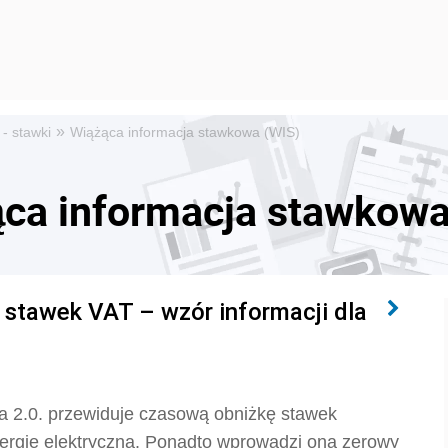
»
- stawki
Wiążąca informacja stawkowa (WIS)
ąca informacja stawkowa
e stawek VAT – wzór informacji dla
a 2.0. przewiduje czasową obniżkę stawek
energię elektryczną. Ponadto wprowadzi ona zerowy