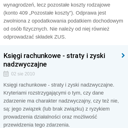
wynagrodzeń, lecz pozostałe koszty rodzajowe
(konto 409 „Pozostałe koszty”). Odprawa jest
zwolniona z opodatkowania podatkiem dochodowym
od osób fizycznych. Nie należy od niej również
odprowadzać składek ZUS.
Księgi rachunkowe - straty i zyski
nadzwyczajne
02 sie 2010
Księgi rachunkowe - straty i zyski nadzwyczajne.
Kryteriami rozstrzygającymi o tym, czy dane
zdarzenie ma charakter nadzwyczajny, czy też nie,
są: jego związek (lub brak związku) z ryzykiem
prowadzenia działalności oraz możliwość
przewidzenia tego zdarzenia.