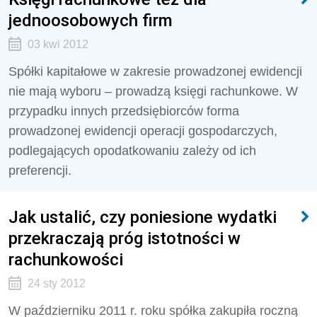
jednoosobowych firm
03 kwi 2012
Spółki kapitałowe w zakresie prowadzonej ewidencji
nie mają wyboru – prowadzą księgi rachunkowe. W
przypadku innych przedsiębiorców forma
prowadzonej ewidencji operacji gospodarczych,
podlegających opodatkowaniu zależy od ich
preferencji.
Jak ustalić, czy poniesione wydatki
przekraczają próg istotności w
rachunkowości
24 sty 2012
W październiku 2011 r. roku spółka zakupiła roczną