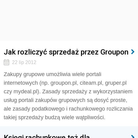
Jak rozliczyć sprzedaż przez Groupon
22 lip 2012
Zakupy grupowe umożliwia wiele portali
internetowych (np. groupon.pl, citeam.pl, gruper.pl
czy mydeal.pl). Zasady sprzedaży z wykorzystaniem
usług portali zakupów grupowych są dosyć proste,
ale zasady podatkowego i rachunkowego rozliczania
takiej sprzedaży budzą wiele wątpliwości.
Księgi rachunkowe też dla