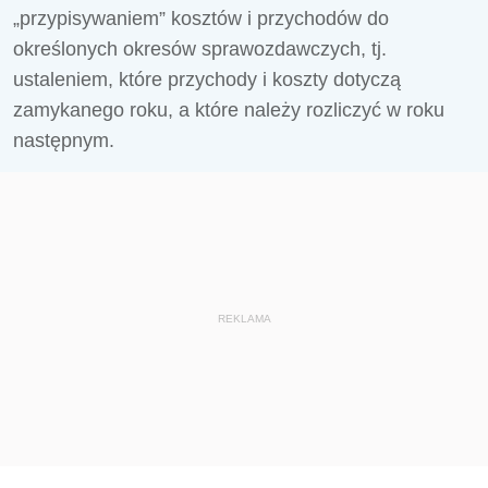
„przypisywaniem” kosztów i przychodów do
określonych okresów sprawozdawczych, tj.
ustaleniem, które przychody i koszty dotyczą
zamykanego roku, a które należy rozliczyć w roku
następnym.
REKLAMA