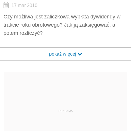
17 mar 2010
Czy możliwa jest zaliczkowa wypłata dywidendy w
trakcie roku obrotowego? Jak ją zaksięgować, a
potem rozliczyć?
pokaż więcej
REKLAMA