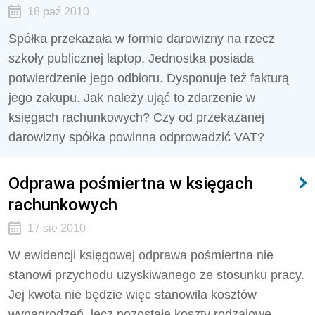
18 paź 2010
Spółka przekazała w formie darowizny na rzecz
szkoły publicznej laptop. Jednostka posiada
potwierdzenie jego odbioru. Dysponuje też fakturą
jego zakupu. Jak należy ująć to zdarzenie w
księgach rachunkowych? Czy od przekazanej
darowizny spółka powinna odprowadzić VAT?
Odprawa pośmiertna w księgach
rachunkowych
17 sie 2010
W ewidencji księgowej odprawa pośmiertna nie
stanowi przychodu uzyskiwanego ze stosunku pracy.
Jej kwota nie będzie więc stanowiła kosztów
wynagrodzeń, lecz pozostałe koszty rodzajowe