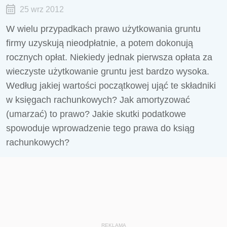
25 wrz 2012
W wielu przypadkach prawo użytkowania gruntu
firmy uzyskują nieodpłatnie, a potem dokonują
rocznych opłat. Niekiedy jednak pierwsza opłata za
wieczyste użytkowanie gruntu jest bardzo wysoka.
Według jakiej wartości początkowej ująć te składniki
w księgach rachunkowych? Jak amortyzować
(umarzać) to prawo? Jakie skutki podatkowe
spowoduje wprowadzenie tego prawa do ksiąg
rachunkowych?
REKLAMA