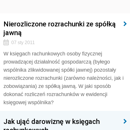
Nierozliczone rozrachunki ze spółką
jawną
07 sty 2011
W księgach rachunkowych osoby fizycznej
prowadzącej działalność gospodarczą (byłego
wspólnika zlikwidowanej spółki jawnej) pozostały
nierozliczone rozrachunki (zarówno należności, jak i
zobowiązania) ze spółką jawną. W jaki sposób
dokonać rozliczeń rozrachunków w ewidencji
księgowej wspólnika?
Jak ująć darowiznę w księgach