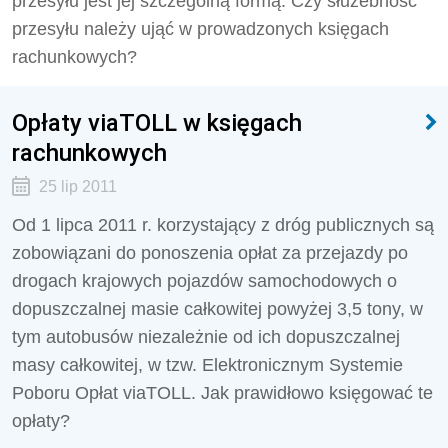
przesyłu jest jej szczególną formą. Czy służebność
przesyłu należy ująć w prowadzonych księgach
rachunkowych?
Opłaty viaTOLL w księgach
rachunkowych
25 lip 2011
Od 1 lipca 2011 r. korzystający z dróg publicznych są
zobowiązani do ponoszenia opłat za przejazdy po
drogach krajowych pojazdów samochodowych o
dopuszczalnej masie całkowitej powyżej 3,5 tony, w
tym autobusów niezależnie od ich dopuszczalnej
masy całkowitej, w tzw. Elektronicznym Systemie
Poboru Opłat viaTOLL. Jak prawidłowo księgować te
opłaty?