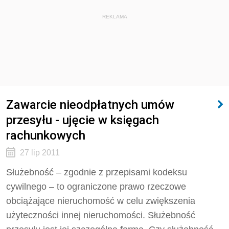
REKLAMA
Zawarcie nieodpłatnych umów
przesyłu - ujęcie w księgach
rachunkowych
27 lip 2011
Służebność – zgodnie z przepisami kodeksu
cywilnego – to ograniczone prawo rzeczowe
obciążające nieruchomość w celu zwiększenia
użyteczności innej nieruchomości. Służebność