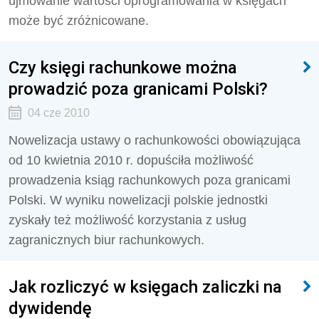
ujmowanie wartości oprogramowania w księgach
może być zróżnicowane.
Czy księgi rachunkowe można
prowadzić poza granicami Polski?
04 cze 2010
Nowelizacja ustawy o rachunkowości obowiązująca
od 10 kwietnia 2010 r. dopuściła możliwość
prowadzenia ksiąg rachunkowych poza granicami
Polski. W wyniku nowelizacji polskie jednostki
zyskały też możliwość korzystania z usług
zagranicznych biur rachunkowych.
Jak rozliczyć w księgach zaliczki na
dywidendę