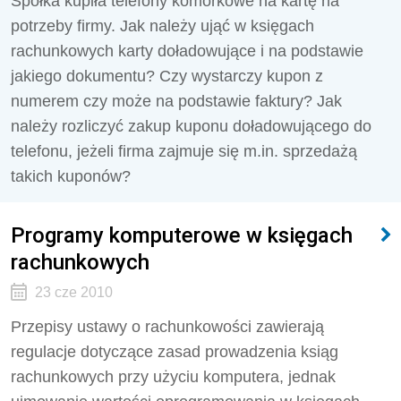
Spółka kupiła telefony komórkowe na kartę na
potrzeby firmy. Jak należy ująć w księgach
rachunkowych karty doładowujące i na podstawie
jakiego dokumentu? Czy wystarczy kupon z
numerem czy może na podstawie faktury? Jak
należy rozliczyć zakup kuponu doładowującego do
telefonu, jeżeli firma zajmuje się m.in. sprzedażą
takich kuponów?
Programy komputerowe w księgach
rachunkowych
23 cze 2010
Przepisy ustawy o rachunkowości zawierają
regulacje dotyczące zasad prowadzenia ksiąg
rachunkowych przy użyciu komputera, jednak