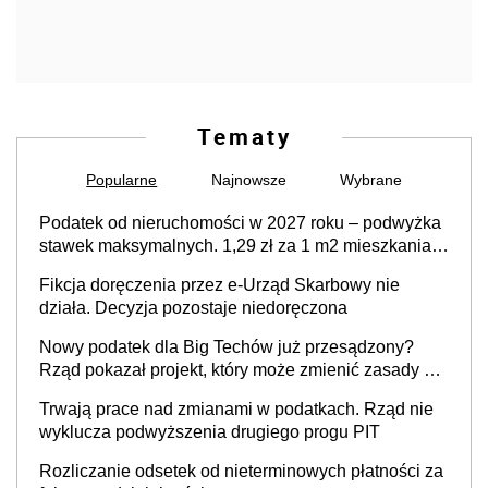
Tematy
Popularne
Najnowsze
Wybrane
Podatek od nieruchomości w 2027 roku – podwyżka
stawek maksymalnych. 1,29 zł za 1 m2 mieszkania,
36,49 zł za 1 m2 budynków i lokali związanych z
Fikcja doręczenia przez e-Urząd Skarbowy nie
prowadzeniem działalności gospodarczej
działa. Decyzja pozostaje niedoręczona
Nowy podatek dla Big Techów już przesądzony?
Rząd pokazał projekt, który może zmienić zasady gry
w Polsce
Trwają prace nad zmianami w podatkach. Rząd nie
wyklucza podwyższenia drugiego progu PIT
Rozliczanie odsetek od nieterminowych płatności za