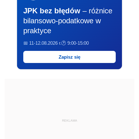
JPK bez błędów
– różnice
bilansowo-podatkowe w
praktyce
📅 11-12.08.2026 r.
🕐 9:00-15:00
Zapisz się
REKLAMA