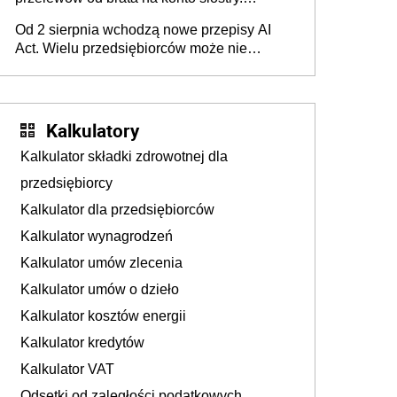
Pieniądze z emerytury mamy wyglądały jak
Od 2 sierpnia wchodzą nowe przepisy AI
darowizna, ale podatku jednak nie będzie
Act. Wielu przedsiębiorców może nie
wiedzieć, że dotyczą także ich
Kalkulatory
Kalkulator składki zdrowotnej dla
przedsiębiorcy
Kalkulator dla przedsiębiorców
Kalkulator wynagrodzeń
Kalkulator umów zlecenia
Kalkulator umów o dzieło
Kalkulator kosztów energii
Kalkulator kredytów
Kalkulator VAT
Odsetki od zaległości podatkowych