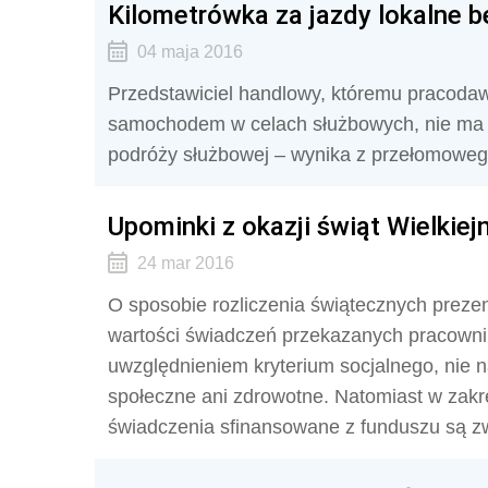
Kilometrówka za jazdy lokalne b
04 maja 2016
Przedstawiciel handlowy, któremu pracoda
samochodem w celach służbowych, nie ma p
podróży służbowej – wynika z przełomoweg
Upominki z okazji świąt Wielkiejn
24 mar 2016
O sposobie rozliczenia świątecznych preze
wartości świadczeń przekazanych pracownik
uwzględnieniem kryterium socjalnego, nie n
społeczne ani zdrowotne. Natomiast w zak
świadczenia sfinansowane z funduszu są zw