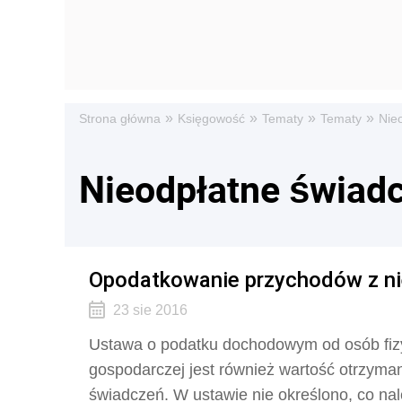
»
»
»
»
Strona główna
Księgowość
Tematy
Tematy
Nie
Nieodpłatne świad
Opodatkowanie przychodów z n
23 sie 2016
Ustawa o podatku dochodowym od osób fizy
gospodarczej jest również wartość otrzyma
świadczeń. W ustawie nie określono, co na