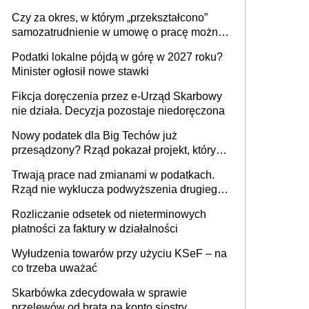
1 m2 mieszkania, 36,49 zł za 1 m2
Czy za okres, w którym „przekształcono”
budynków i lokali związanych z
samozatrudnienie w umowę o pracę można
prowadzeniem działalności gospodarczej
wystawić faktury korygujące? Rozwiązanie
Podatki lokalne pójdą w górę w 2027 roku?
umowy cywilnoprawnej jedynym
Minister ogłosił nowe stawki
racjonalnym wyjściem
Fikcja doręczenia przez e-Urząd Skarbowy
nie działa. Decyzja pozostaje niedoręczona
Nowy podatek dla Big Techów już
przesądzony? Rząd pokazał projekt, który
może zmienić zasady gry w Polsce
Trwają prace nad zmianami w podatkach.
Rząd nie wyklucza podwyższenia drugiego
progu PIT
Rozliczanie odsetek od nieterminowych
płatności za faktury w działalności
Wyłudzenia towarów przy użyciu KSeF – na
co trzeba uważać
Skarbówka zdecydowała w sprawie
przelewów od brata na konto siostry.