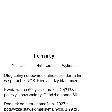
Tematy
Popularne
Najnowsze
Wybrane
Dług celny i odpowiedzialność solidarna firm
w sporach z UCS. Kiedy cudzy błąd może
stać się Twoim problemem
Kwota wolna 60 tys. zł coraz bliżej? Rząd
policzył koszt zmiany. Chodzi o ponad 60
mld zł
Podatek od nieruchomości w 2027 r. –
podwyżka stawek maksymalnych. 1,29 zł za