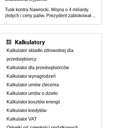
Tusk kontra Nawrocki. Wojna o 4 miliardy
złotych i ceny paliw. Prezydent zablokował
ustawę, premier mówi o „ciosie
wymierzonym we wszystkich polskich
kierowców”
Kalkulatory
Kalkulator składki zdrowotnej dla
przedsiębiorcy
Kalkulator dla przedsiębiorców
Kalkulator wynagrodzeń
Kalkulator umów zlecenia
Kalkulator umów o dzieło
Kalkulator kosztów energii
Kalkulator kredytów
Kalkulator VAT
Odsetki od zaległości podatkowych