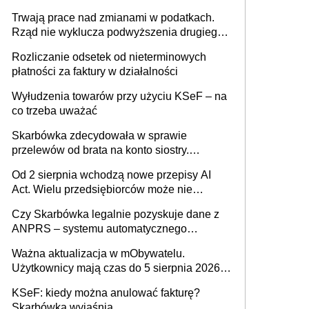
może zmienić zasady gry w Polsce
Trwają prace nad zmianami w podatkach.
Rząd nie wyklucza podwyższenia drugiego
progu PIT
Rozliczanie odsetek od nieterminowych
płatności za faktury w działalności
Wyłudzenia towarów przy użyciu KSeF – na
co trzeba uważać
Skarbówka zdecydowała w sprawie
przelewów od brata na konto siostry.
Pieniądze z emerytury mamy wyglądały jak
Od 2 sierpnia wchodzą nowe przepisy AI
darowizna, ale podatku jednak nie będzie
Act. Wielu przedsiębiorców może nie
wiedzieć, że dotyczą także ich
Czy Skarbówka legalnie pozyskuje dane z
ANPRS – systemu automatycznego
rozpoznawania tablic rejestracyjnych
Ważna aktualizacja w mObywatelu.
pojazdów z kamer drogowych?
Użytkownicy mają czas do 5 sierpnia 2026
roku
KSeF: kiedy można anulować fakturę?
Skarbówka wyjaśnia