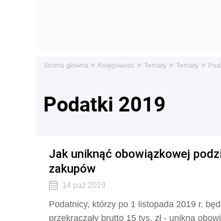
»
»
»
»
Strona główna
Księgowość
Tematy
Tematy
Pod
Podatki 2019
Jak uniknąć obowiązkowej podzie
zakupów
14 paź 2019
Podatnicy, którzy po 1 listopada 2019 r. będ
przekraczały brutto 15 tys. zł - unikną obo