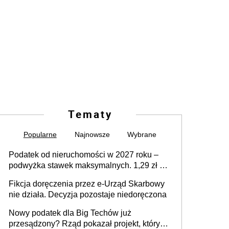
Tematy
Popularne
Najnowsze
Wybrane
Podatek od nieruchomości w 2027 roku –
podwyżka stawek maksymalnych. 1,29 zł za
1 m2 mieszkania, 36,49 zł za 1 m2
Fikcja doręczenia przez e-Urząd Skarbowy
budynków i lokali związanych z
nie działa. Decyzja pozostaje niedoręczona
prowadzeniem działalności gospodarczej
Nowy podatek dla Big Techów już
przesądzony? Rząd pokazał projekt, który