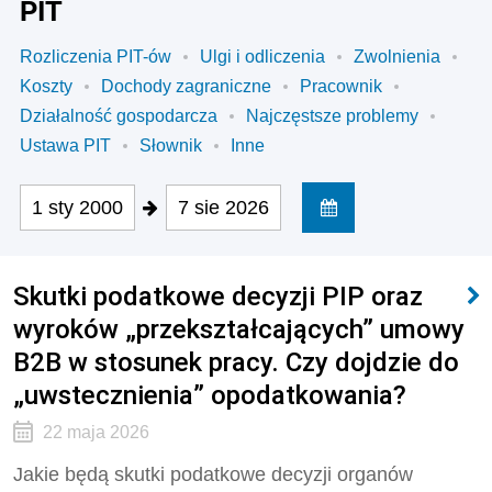
PIT
Rozliczenia PIT-ów
Ulgi i odliczenia
Zwolnienia
Koszty
Dochody zagraniczne
Pracownik
Działalność gospodarcza
Najczęstsze problemy
Ustawa PIT
Słownik
Inne
1 sty 2000
7 sie 2026
Skutki podatkowe decyzji PIP oraz
wyroków „przekształcających” umowy
B2B w stosunek pracy. Czy dojdzie do
„uwstecznienia” opodatkowania?
22 maja 2026
Jakie będą skutki podatkowe decyzji organów